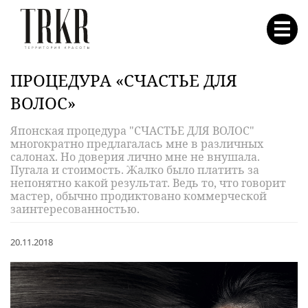
ПРОЦЕДУРА «СЧАСТЬЕ ДЛЯ
ВОЛОС»
Японская процедура "СЧАСТЬЕ ДЛЯ ВОЛОС"
многократно предлагалась мне в различных
салонах. Но доверия лично мне не внушала.
Пугала и стоимость. Жалко было платить за
непонятно какой результат. Ведь то, что говорит
мастер, обычно продиктовано коммерческой
заинтересованностью.
20.11.2018